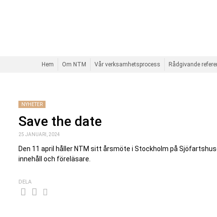
Hem
Om NTM
Vår verksamhetsprocess
Rådgivande refer
NYHETER
Save the date
25 JANUARI, 2024
Den 11 april håller NTM sitt årsmöte i Stockholm på Sjöfartshu
innehåll och föreläsare.
DELA