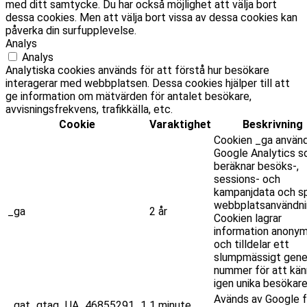
med ditt samtycke. Du har också möjlighet att välja bort
dessa cookies. Men att välja bort vissa av dessa cookies kan
påverka din surfupplevelse.
Analys
Analys
Analytiska cookies används för att förstå hur besökare
interagerar med webbplatsen. Dessa cookies hjälper till att
ge information om mätvärden för antalet besökare,
avvisningsfrekvens, trafikkälla, etc.
Cookie
Varaktighet
Beskrivning
Cookien _ga använ
Google Analytics 
beräknar besöks-,
sessions- och
kampanjdata och sp
webbplatsanvändni
_ga
2 år
Cookien lagrar
information anony
och tilldelar ett
slumpmässigt gene
nummer för att kän
igen unika besökare
Avänds av Google f
_gat_gtag_UA_46855291_1
1 minute