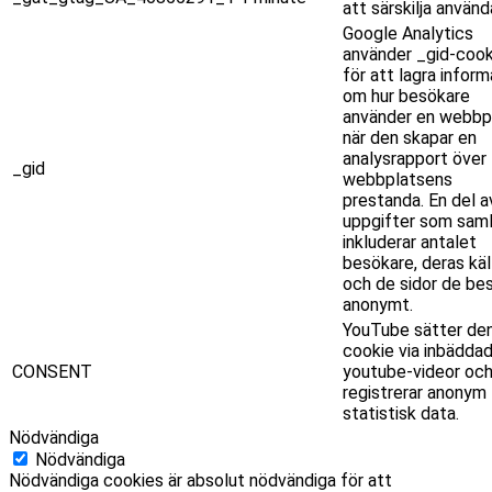
att särskilja använd
Google Analytics
använder _gid-cook
för att lagra inform
om hur besökare
använder en webbpl
när den skapar en
analysrapport över
_gid
webbplatsens
prestanda. En del a
uppgifter som saml
inkluderar antalet
besökare, deras käl
och de sidor de be
anonymt.
YouTube sätter de
cookie via inbädda
CONSENT
youtube-videor oc
registrerar anonym
statistisk data.
Nödvändiga
Nödvändiga
Nödvändiga cookies är absolut nödvändiga för att