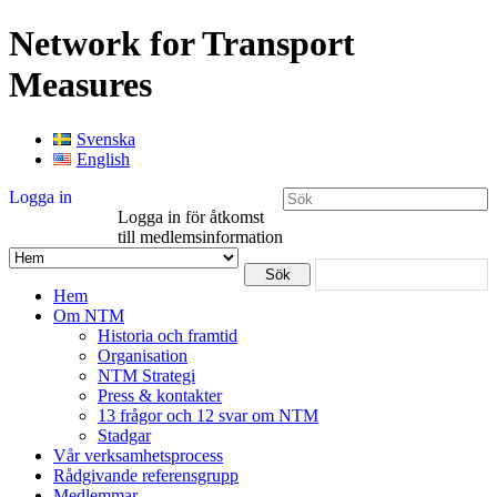
Network for Transport
Measures
Svenska
English
Logga in
Logga in för åtkomst
till medlemsinformation
Hem
Om NTM
Historia och framtid
Organisation
NTM Strategi
Press & kontakter
13 frågor och 12 svar om NTM
Stadgar
Vår verksamhetsprocess
Rådgivande referensgrupp
Medlemmar