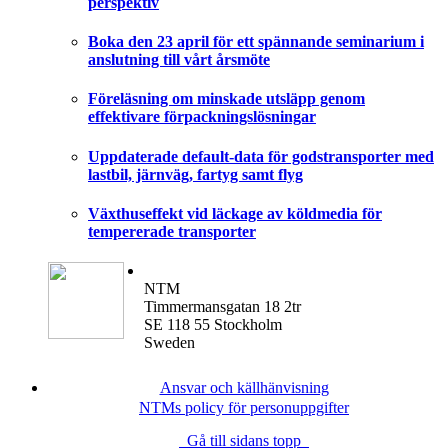
perspektiv
Boka den 23 april för ett spännande seminarium i
anslutning till vårt årsmöte
Föreläsning om minskade utsläpp genom
effektivare förpackningslösningar
Uppdaterade default-data för godstransporter med
lastbil, järnväg, fartyg samt flyg
Växthuseffekt vid läckage av köldmedia för
tempererade transporter
NTM
Timmermansgatan 18 2tr
SE 118 55 Stockholm
Sweden
Ansvar och källhänvisning
NTMs policy för personuppgifter
Gå till sidans topp