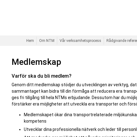
Hem
Om NTM
Vår verksamhetsprocess
Rådgivande refer
Medlemskap
Varför ska du bli medlem?
Genom ditt medlemskap stödjer du utvecklingen av verktyg, da
sammantaget kan bidra till din förmåga att reducera era tran
ges fri tillgång till hela NTMs erbjudande. Dessutom har du möjli
förstärker era möjligheter att utveckla era transporter och förs
Medlemskapet ökar dina transportrelaterade miljökunska
kompetens
Utvecklar dina professionella nätverk och leder till personl