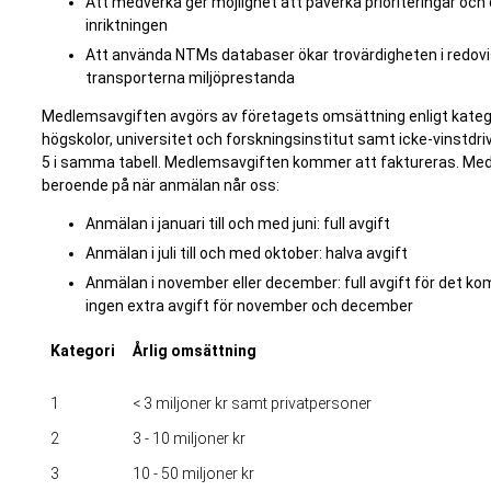
Att medverka ger möjlighet att påverka prioriteringar och
inriktningen
Att använda NTMs databaser ökar trovärdigheten i redov
transporterna miljöprestanda
Medlemsavgiften avgörs av företagets omsättning enligt kategor
högskolor, universitet och forskningsinstitut samt icke-vinstdri
5 i samma tabell. Medlemsavgiften kommer att faktureras. Med
beroende på när anmälan når oss:
Anmälan i januari till och med juni: full avgift
Anmälan i juli till och med oktober: halva avgift
Anmälan i november eller december: full avgift för det k
ingen extra avgift för november och december
Kategori
Årlig omsättning
1
< 3 miljoner kr samt privatpersoner
2
3 - 10 miljoner kr
3
10 - 50 miljoner kr