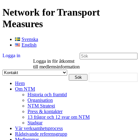
Network for Transport
Measures
Svenska
English
Logga in
Logga in för åtkomst
till medlemsinformation
Hem
Om NTM
Historia och framtid
Organisation
NTM Strategi
Press & kontakter
13 frågor och 12 svar om NTM
Stadgar
Vår verksamhetsprocess
Rådgivande referensgrupp
Medlemmar