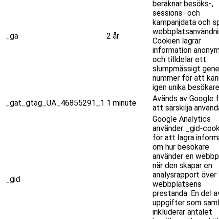
beräknar besöks-,
sessions- och
kampanjdata och sp
webbplatsanvändni
_ga
2 år
Cookien lagrar
information anony
och tilldelar ett
slumpmässigt gene
nummer för att kän
igen unika besökare
Avänds av Google f
_gat_gtag_UA_46855291_1
1 minute
att särskilja använd
Google Analytics
använder _gid-cook
för att lagra inform
om hur besökare
använder en webbpl
när den skapar en
analysrapport över
_gid
webbplatsens
prestanda. En del a
uppgifter som saml
inkluderar antalet