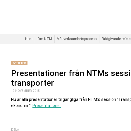
Hem
Om NTM
Vår verksamhetsprocess
Rådgivande refer
NYHETER
Presentationer från NTMs sessio
transporter
19 NOVEMBER, 2015
Nu är alla presentationer tillgängliga från NTM:s session ”Transpo
ekonomin”.
Presentationer
.
DELA