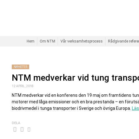
Hem
Om NTM
Vår verksamhetsprocess
Rådgivande refer
NYHETER
NTM medverkar vid tung transp
12 APRIL, 2018
NTM medverkar vid en konferens den 19 maj om framtidens tunga
motorer med låga emissioner och en bra prestanda – en förutsät
biodrivmedel i tunga transporter i Sverige och övriga Europa.
Läs
DELA