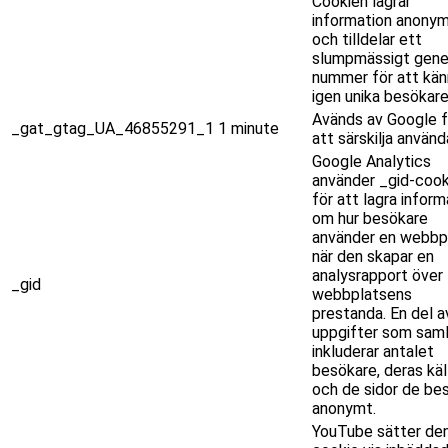
Cookien lagrar
information anony
och tilldelar ett
slumpmässigt gene
nummer för att kän
igen unika besökare
Avänds av Google f
_gat_gtag_UA_46855291_1
1 minute
att särskilja använd
Google Analytics
använder _gid-cook
för att lagra inform
om hur besökare
använder en webbpl
när den skapar en
analysrapport över
_gid
webbplatsens
prestanda. En del a
uppgifter som saml
inkluderar antalet
besökare, deras käl
och de sidor de be
anonymt.
YouTube sätter de