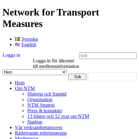
Network for Transport
Measures
Svenska
English
Logga in
Logga in för åtkomst
till medlemsinformation
Hem
Om NTM
Historia och framtid
Organisation
NTM Strategi
Press & kontakter
13 frågor och 12 svar om NTM
Stadgar
Vår verksamhetsprocess
Rådgivande referensgrupp
Medlemmar