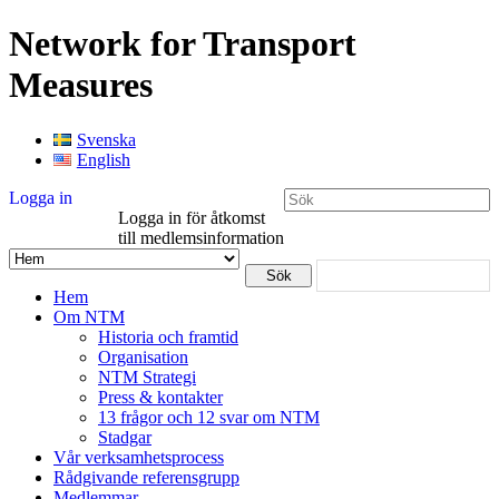
Network for Transport
Measures
Svenska
English
Logga in
Logga in för åtkomst
till medlemsinformation
Hem
Om NTM
Historia och framtid
Organisation
NTM Strategi
Press & kontakter
13 frågor och 12 svar om NTM
Stadgar
Vår verksamhetsprocess
Rådgivande referensgrupp
Medlemmar