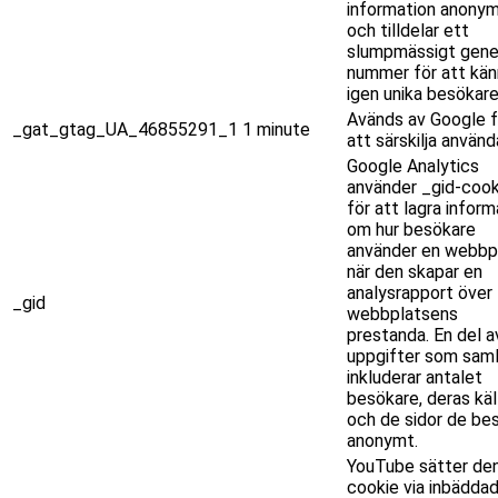
information anony
och tilldelar ett
slumpmässigt gene
nummer för att kän
igen unika besökare
Avänds av Google f
_gat_gtag_UA_46855291_1
1 minute
att särskilja använd
Google Analytics
använder _gid-cook
för att lagra inform
om hur besökare
använder en webbpl
när den skapar en
analysrapport över
_gid
webbplatsens
prestanda. En del a
uppgifter som saml
inkluderar antalet
besökare, deras käl
och de sidor de be
anonymt.
YouTube sätter de
cookie via inbädda