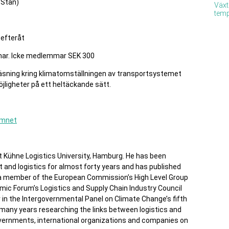
 Stan)
Växt
temp
 efteråt
ar. Icke medlemmar SEK 300
äsning kring klimatomställningen av transportsystemet
ligheter på ett heltäckande sätt.
ämnet
at Kühne Logistics University, Hamburg. He has been
 and logistics for almost forty years and has published
s a member of the European Commission’s High Level Group
mic Forum’s Logistics and Supply Chain Industry Council
 in the Intergovernmental Panel on Climate Change’s fifth
many years researching the links between logistics and
vernments, international organizations and companies on