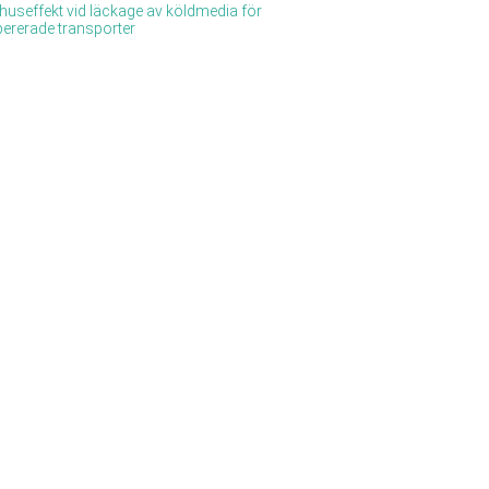
huseffekt vid läckage av köldmedia för
ererade transporter