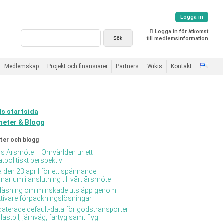
Logga in
Logga in för åtkomst
till medlemsinformation
Medlemskap
Projekt och finansiärer
Partners
Wikis
Kontakt
s startsida
heter & Blogg
ter och blogg
 Årsmöte – Omvärlden ur ett
atpolitiskt perspektiv
 den 23 april för ett spännande
narium i anslutning till vårt årsmöte
läsning om minskade utsläpp genom
ktivare förpackningslösningar
aterade default-data för godstransporter
lastbil, järnväg, fartyg samt flyg