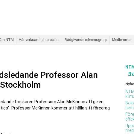
Om NTM
Vår verksamhetsprocess
Rådgivande referensgrupp
Medlemmar
NTM
ldsledande Professor Alan
Ny
i Stockholm
Nyhe
NTMs
klim
 ledande forskaren Professorn Alan McKinnon att ge en
Boka
semi
tics”. Professor McKinnon kommer att hålla sitt föredrag
Före
effe
Uppd
med 