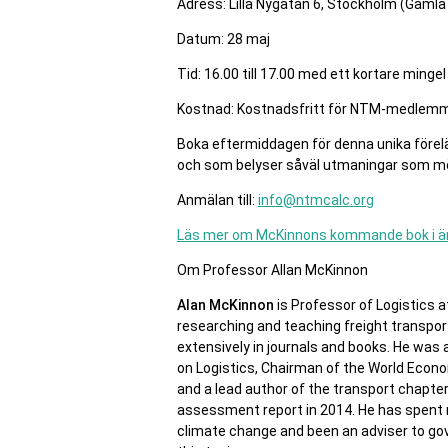
Adress: Lilla Nygatan 6, Stockholm (Gamla
Datum: 28 maj
Tid: 16.00 till 17.00 med ett kortare mingel
Kostnad: Kostnadsfritt för NTM-medlemm
Boka eftermiddagen för denna unika förel
och som belyser såväl utmaningar som möj
Anmälan till:
info@ntmcalc.org
Läs mer om McKinnons kommande bok i 
Om Professor Allan McKinnon
Alan McKinnon
is Professor of Logistics 
researching and teaching freight transport
extensively in journals and books. He wa
on Logistics, Chairman of the World Econo
and a lead author of the transport chapter
assessment report in 2014. He has spent 
climate change and been an adviser to go