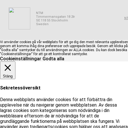
NTM
Timmermansgatan 18 2tr
NT
SE 118 55 Stockholm
Sweden
Vi använder cookies på vår webbplats för att ge dig den mest relevanta upplevelsen
genom att komma ihåg dina preferenser och upprepade besök. Genom att klicka på
"Godta alla" samtycker du till användningen av ALLA cookies. Du kan dock besöka
"Cookieinställningar" för att ge ett kontrollerat samtycke.
Cookieinställningar
Godta alla
Stäng
Sekretessöversikt
Denna webbplats använder cookies för att förbättra din
upplevelse när du navigerar genom webbplatsen. Av dessa
lagras cookies som kategoriseras som nödvändiga i din
webbläsare eftersom de är nödvändiga för att de
grundläggande funktionerna på webbplatsen ska fungera. Vi
använder även tredjepartscookies som hjälper oss att analysera