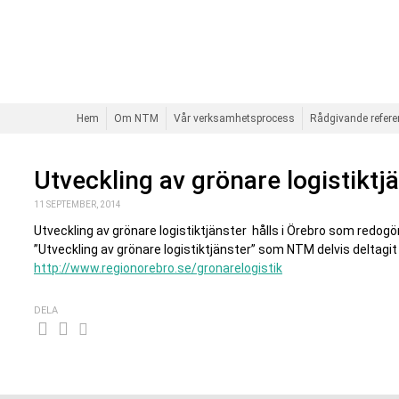
Hem
Om NTM
Vår verksamhetsprocess
Rådgivande refer
Utveckling av grönare logistiktj
11 SEPTEMBER, 2014
Utveckling av grönare logistiktjänster hålls i Örebro som redogö
”Utveckling av grönare logistiktjänster” som NTM delvis deltagi
http://www.regionorebro.se/gronarelogistik
DELA