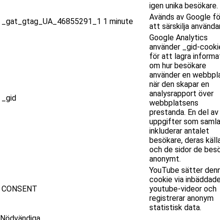
igen unika besökare.
Avänds av Google fö
_gat_gtag_UA_46855291_1
1 minute
att särskilja använda
Google Analytics
använder _gid-cooki
för att lagra informa
om hur besökare
använder en webbpla
när den skapar en
analysrapport över
_gid
webbplatsens
prestanda. En del av
uppgifter som samla
inkluderar antalet
besökare, deras käll
och de sidor de bes
anonymt.
YouTube sätter den
cookie via inbäddad
CONSENT
youtube-videor och
registrerar anonym
statistisk data.
Nödvändiga