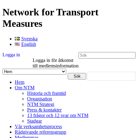
Network for Transport
Measures
Svenska
English
Logga in
Logga in för åtkomst
till medlemsinformation
Hem
Om NTM
Historia och framtid
Organisation
NTM Strategi
Press & kontakter
13 frågor och 12 svar om NTM
Stadgar
Vår verksamhetsprocess
Rådgivande referensgrupp
Medlemmar