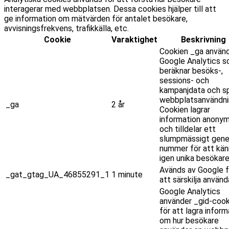
interagerar med webbplatsen. Dessa cookies hjälper till att
ge information om mätvärden för antalet besökare,
avvisningsfrekvens, trafikkälla, etc.
Cookie
Varaktighet
Beskrivning
Cookien _ga använ
Google Analytics 
beräknar besöks-,
sessions- och
kampanjdata och sp
webbplatsanvändni
_ga
2 år
Cookien lagrar
information anony
och tilldelar ett
slumpmässigt gene
nummer för att kän
igen unika besökare
Avänds av Google f
_gat_gtag_UA_46855291_1
1 minute
att särskilja använd
Google Analytics
använder _gid-cook
för att lagra inform
om hur besökare