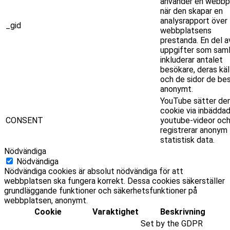
använder en webbpl
när den skapar en
analysrapport över
_gid
webbplatsens
prestanda. En del a
uppgifter som saml
inkluderar antalet
besökare, deras käl
och de sidor de be
anonymt.
YouTube sätter de
cookie via inbädda
CONSENT
youtube-videor oc
registrerar anonym
statistisk data.
Nödvändiga
Nödvändiga
Nödvändiga cookies är absolut nödvändiga för att
webbplatsen ska fungera korrekt. Dessa cookies säkerställer
grundläggande funktioner och säkerhetsfunktioner på
webbplatsen, anonymt.
Cookie
Varaktighet
Beskrivning
Set by the GDPR