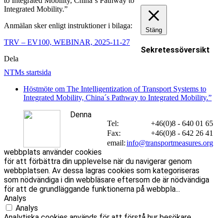
to Integrated Mobility, China´s Pathway to
Integrated Mobility.”
Anmälan sker enligt instruktioner i bilaga:
Stäng
TRV – EV100, WEBINAR, 2025-11-27
Sekretessöversikt
Dela
NTMs startsida
Höstmöte om The Intelligentization of Transport Systems to
Integrated Mobility, China´s Pathway to Integrated Mobility.”
Denna
Tel:
+46(0)8 - 640 01 65
Fax:
+46(0)8 - 642 26 41
email:
info@transportmeasures.org
webbplats använder cookies
för att förbättra din upplevelse när du navigerar genom
webbplatsen. Av dessa lagras cookies som kategoriseras
som nödvändiga i din webbläsare eftersom de är nödvändiga
för att de grundläggande funktionerna på webbpla
...
Analys
Analys
Analytiska cookies används för att förstå hur besökare