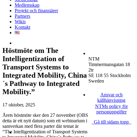
Medlemskap
Projekt och finansiärer
Partners
Wikis
Kontakt
Höstmöte om The
Intelligentization of
NTM
Timmermansgatan 18
Transport Systems to
2tr
Integrated Mobility, China
SE 118 55 Stockholm
Sweden
´s Pathway to Integrated
Mobility.”
Ansvar och
källhänvisning
17 oktober, 2025
NTMs policy för
personuppgifter
Årets höstmöte sker den 27 november (OBS
detta är ett nytt datum) som ett webinarium i
Gå till sidans topp
samverkan med flera parter där temat är
“The Intelligentization of Transport Systems