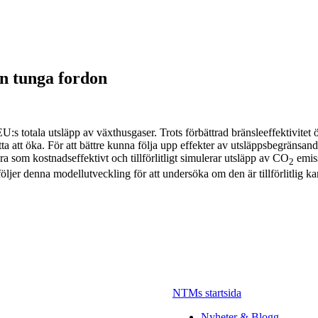
ån tunga fordon
EU:s totala utsläpp av växthusgaser. Trots förbättrad bränsleeffektivite
ta att öka. För att bättre kunna följa upp effekter av utsläppsbegränsa
m kostnadseffektivt och tillförlitligt simulerar utsläpp av CO
emiss
2
öljer denna modellutveckling för att undersöka om den är tillförlitlig k
NTMs startsida
Nyheter & Blogg