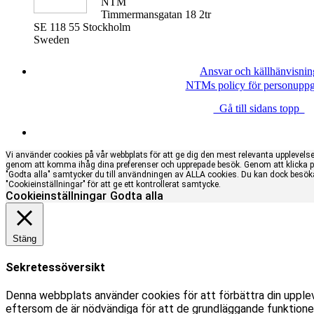
NTM
Timmermansgatan 18 2tr
SE 118 55 Stockholm
Sweden
Ansvar och källhänvisnin
NTMs policy för personuppgi
Gå till sidans topp
Vi använder cookies på vår webbplats för att ge dig den mest relevanta upplevels
genom att komma ihåg dina preferenser och upprepade besök. Genom att klicka 
"Godta alla" samtycker du till användningen av ALLA cookies. Du kan dock besök
"Cookieinställningar" för att ge ett kontrollerat samtycke.
Cookieinställningar
Godta alla
Stäng
Sekretessöversikt
Denna webbplats använder cookies för att förbättra din upple
eftersom de är nödvändiga för att de grundläggande funktioner