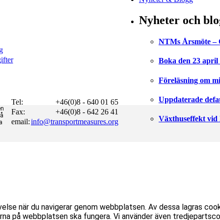
Nyheter och blo
NTMs Årsmöte – Om
g
fter
Boka den 23 april 
Föreläsning om mi
Uppdaterade defaul
Tel:
+46(0)8 - 640 01 65
en
Fax:
+46(0)8 - 642 26 41
på
Växthuseffekt vid
email:
info@transportmeasures.org
a
velse när du navigerar genom webbplatsen. Av dessa lagras coo
na på webbplatsen ska fungera. Vi använder även tredjepartscoo