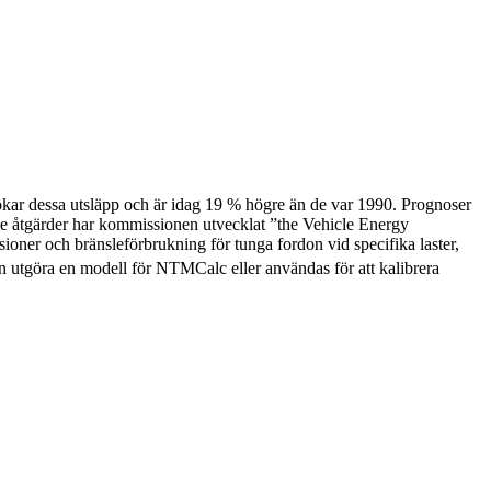
t ökar dessa utsläpp och är idag 19 % högre än de var 1990. Prognoser
nde åtgärder har kommissionen utvecklat ”the Vehicle Energy
ioner och bränsleförbrukning för tunga fordon vid specifika laster,
an utgöra en modell för NTMCalc eller användas för att kalibrera