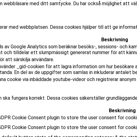
 webbläsare med ditt samtycke. Du har också möjlighet att välj
gerar med webbplatsen. Dessa cookies hjälper till att ge informa
Beskrivning
s av Google Analytics som beräknar besöks-, sessions- och kam
t och tilldelar ett slumpmässigt genererat nummer för att känna
r att särskilja användare.
nvänder _gid-cookien för att lagra information om hur besökare 
nda. En del av de uppgifter som samlas in inkluderar antalet b
na cookie via inbäddade youtube-videor och registrerar anonym s
 ska fungera korrekt. Dessa cookies säkerställer grundläggand
Beskrivning
DPR Cookie Consent plugin to store the user consent for cookie
GDPR Cookie Consent plugin to store the user consent for cooki