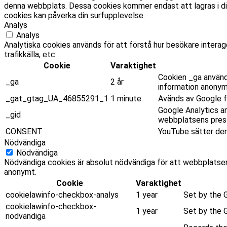
denna webbplats. Dessa cookies kommer endast att lagras i din
cookies kan påverka din surfupplevelse.
Analys
Analys
Analytiska cookies används för att förstå hur besökare intera
trafikkälla, etc.
Cookie
Varaktighet
Cookien _ga använd
_ga
2 år
information anonym
_gat_gtag_UA_46855291_1
1 minute
Avänds av Google fö
Google Analytics a
_gid
webbplatsens presta
CONSENT
YouTube sätter den
Nödvändiga
Nödvändiga
Nödvändiga cookies är absolut nödvändiga för att webbplatsen
anonymt.
Cookie
Varaktighet
cookielawinfo-checkbox-analys
1 year
Set by the G
cookielawinfo-checkbox-
1 year
Set by the 
nodvandiga