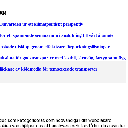
gg
världen ur ett klimatpolitiskt perspektiv
för ett spännande seminarium i anslutning till vårt årsmöte
nskade utsläpp genom effektivare förpackningslösningar
t-data för godstransporter med lastbil, järnväg, fartyg samt flyg
 läckage av köldmedia för tempererade transporter
kies som kategoriseras som nödvändiga i din webbläsare
kies som hjälper oss att analysera och förstå hur du använder