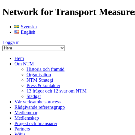
Network for Transport Measure
Svenska
English
Logga in
Hem
Om NTM
Historia och framtid
Organisation
NTM Strategi
Press & kontakter
13 frågor och 12 svar om NTM
Stadgar
Vår verksamhetsprocess
Rådgivande referensgrupp
Medlemmar
Medlemskap
Projekt och finansiärer
Partners
Wikis