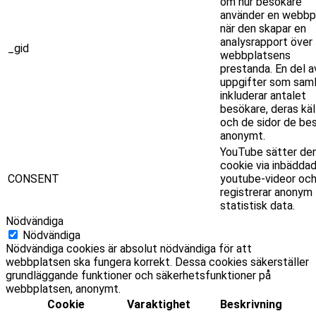
om hur besökare
använder en webbpl
när den skapar en
analysrapport över
_gid
webbplatsens
prestanda. En del a
uppgifter som saml
inkluderar antalet
besökare, deras käl
och de sidor de be
anonymt.
YouTube sätter de
cookie via inbädda
CONSENT
youtube-videor oc
registrerar anonym
statistisk data.
Nödvändiga
Nödvändiga
Nödvändiga cookies är absolut nödvändiga för att
webbplatsen ska fungera korrekt. Dessa cookies säkerställer
grundläggande funktioner och säkerhetsfunktioner på
webbplatsen, anonymt.
Cookie
Varaktighet
Beskrivning