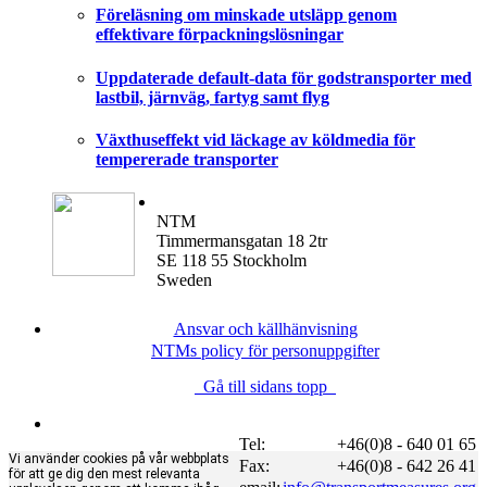
Föreläsning om minskade utsläpp genom
effektivare förpackningslösningar
Uppdaterade default-data för godstransporter med
lastbil, järnväg, fartyg samt flyg
Växthuseffekt vid läckage av köldmedia för
tempererade transporter
NTM
Timmermansgatan 18 2tr
SE 118 55 Stockholm
Sweden
Ansvar och källhänvisning
NTMs policy för personuppgifter
Gå till sidans topp
Tel:
+46(0)8 - 640 01 65
Vi använder cookies på vår webbplats
Fax:
+46(0)8 - 642 26 41
för att ge dig den mest relevanta