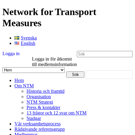
Network for Transport
Measures
Svenska
English
Logga in
Logga in för åtkomst
till medlemsinformation
Hem
Om NTM
Historia och framtid
Organisation
NTM Strategi
Press & kontakter
13 frågor och 12 svar om NTM
Stadgar
Vår verksamhetsprocess
Rådgivande referensgrupp
Medlemmar