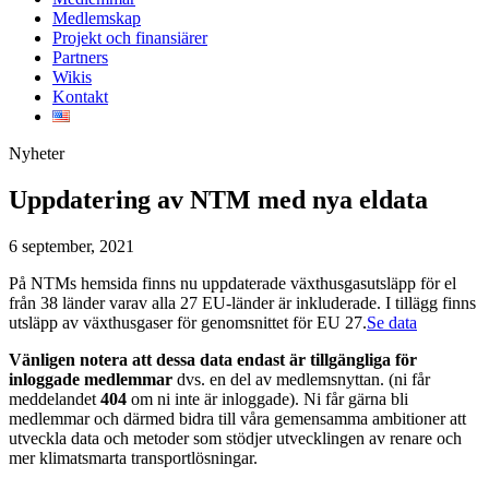
Medlemskap
Projekt och finansiärer
Partners
Wikis
Kontakt
Nyheter
Uppdatering av NTM med nya eldata
6 september, 2021
På NTMs hemsida finns nu uppdaterade växthusgasutsläpp för el
från 38 länder varav alla 27 EU-länder är inkluderade. I tillägg finns
utsläpp av växthusgaser för genomsnittet för EU 27.
Se data
Vänligen notera att dessa data endast är tillgängliga för
inloggade medlemma
r
dvs. en del av medlemsnyttan. (ni får
meddelandet
404
om ni inte är inloggade). Ni får gärna bli
medlemmar och därmed bidra till våra gemensamma ambitioner att
utveckla data och metoder som stödjer utvecklingen av renare och
mer klimatsmarta transportlösningar.