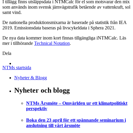
I tillägg finns utsläppsdata i NTMCalc för el som motsvarar den mix
som används inom svensk järnvägstrafik betående av vattenkraft, sol
samt vind.
De nationella produktionsmixarna är baserade på statistik från IEA
2019. Emissionsdata baseras på livscykeldata i Sphera 2021.
De nya data kommer inom kort finnas tillgängliga iNTMCalc. Läs
mer i tillhörande
Technical Notation
.
Dela
NTMs startsida
Nyheter & Blogg
Nyheter och blogg
NTMs Årsmöte – Omvärlden ur ett klimatpolitiskt
perspektiv
Boka den 23 april för ett spännande seminarium i
anslutning till vårt årsmöte