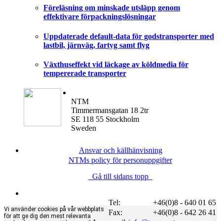
Föreläsning om minskade utsläpp genom
effektivare förpackningslösningar
Uppdaterade default-data för godstransporter med
lastbil, järnväg, fartyg samt flyg
Växthuseffekt vid läckage av köldmedia för
tempererade transporter
NTM
Timmermansgatan 18 2tr
SE 118 55 Stockholm
Sweden
Ansvar och källhänvisning
NTMs policy för personuppgifter
Gå till sidans topp
Tel:
+46(0)8 - 640 01 65
Vi använder cookies på vår webbplats
Fax:
+46(0)8 - 642 26 41
för att ge dig den mest relevanta