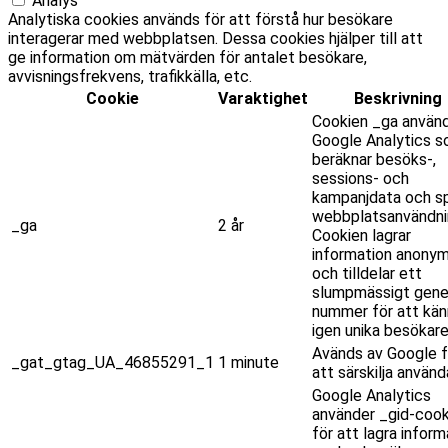
Analys
Analytiska cookies används för att förstå hur besökare
interagerar med webbplatsen. Dessa cookies hjälper till att
ge information om mätvärden för antalet besökare,
avvisningsfrekvens, trafikkälla, etc.
Cookie
Varaktighet
Beskrivning
Cookien _ga använ
Google Analytics 
beräknar besöks-,
sessions- och
kampanjdata och sp
webbplatsanvändni
_ga
2 år
Cookien lagrar
information anony
och tilldelar ett
slumpmässigt gene
nummer för att kän
igen unika besökare
Avänds av Google f
_gat_gtag_UA_46855291_1
1 minute
att särskilja använd
Google Analytics
använder _gid-cook
för att lagra inform