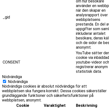
om hur besökare
använder en webbpl
när den skapar en
analysrapport över
_gid
webbplatsens
prestanda. En del a
uppgifter som saml
inkluderar antalet
besökare, deras käl
och de sidor de be
anonymt.
YouTube sätter de
cookie via inbädda
CONSENT
youtube-videor oc
registrerar anonym
statistisk data.
Nödvändiga
Nödvändiga
Nödvändiga cookies är absolut nödvändiga för att
webbplatsen ska fungera korrekt. Dessa cookies säkerställer
grundläggande funktioner och säkerhetsfunktioner på
webbplatsen, anonymt.
Cookie
Varaktighet
Beskrivning