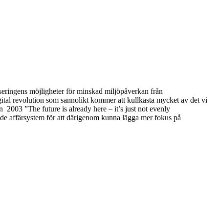
seringens möjligheter för minskad miljöpåverkan från
ital revolution som sannolikt kommer att kullkasta mycket av det vi
n 2003 ”The future is already here – it’s just not evenly
nde affärsystem för att därigenom kunna lägga mer fokus på