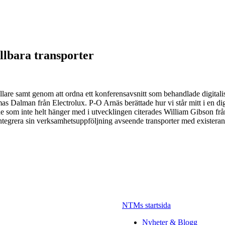
llbara transporter
are samt genom att ordna ett konferensavsnitt som behandlade digitali
 Dalman från Electrolux. P-O Arnäs berättade hur vi står mitt i en dig
r de som inte helt hänger med i utvecklingen citerades William Gibson frå
ntegrera sin verksamhetsuppföljning avseende transporter med existera
NTMs startsida
Nyheter & Blogg