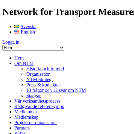
Network for Transport Measure
Svenska
English
Logga in
Hem
Om NTM
Historia och framtid
Organisation
NTM Strategi
Press & kontakter
13 frågor och 12 svar om NTM
Stadgar
Vår verksamhetsprocess
Rådgivande referensgrupp
Medlemmar
Medlemskap
Projekt och finansiärer
Partners
Wikis