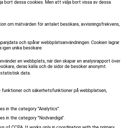
a bort dessa cookies. Men att välja bort vissa av dessa
tion om mätvärden för antalet besökare, avvisningsfrekvens,
panjdata och spårar webbplatsanvändningen. Cookien lagrar
 igen unika besökare.
använder en webbplats, när den skapar en analysrapport över
esökare, deras källa och de sidor de besöker anonymt.
tatistisk data.
e funktioner och säkerhetsfunktioner på webbplatsen,
s in the category "Analytics".
es in the category "Nodvandiga".
s of CCPA. It works only in coordination with the primary