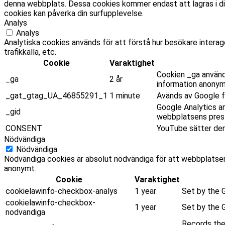
denna webbplats. Dessa cookies kommer endast att lagras i din
cookies kan påverka din surfupplevelse.
Analys
Analys
Analytiska cookies används för att förstå hur besökare intera
trafikkälla, etc.
Cookie
Varaktighet
Cookien _ga använd
_ga
2 år
information anonym
_gat_gtag_UA_46855291_1
1 minute
Avänds av Google fö
Google Analytics a
_gid
webbplatsens presta
CONSENT
YouTube sätter den
Nödvändiga
Nödvändiga
Nödvändiga cookies är absolut nödvändiga för att webbplatsen
anonymt.
Cookie
Varaktighet
cookielawinfo-checkbox-analys
1 year
Set by the G
cookielawinfo-checkbox-
1 year
Set by the 
nodvandiga
Records the 