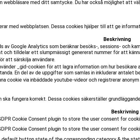
 webbläsare med ditt samtycke. Du har också möjlighet att välj
gerar med webbplatsen. Dessa cookies hjälper till att ge informa
Beskrivning
s av Google Analytics som beräknar besöks-, sessions- och kam
t och tilldelar ett slumpmässigt genererat nummer för att känna
r att särskilja användare.
nvänder _gid-cookien för att lagra information om hur besökare 
nda. En del av de uppgifter som samlas in inkluderar antalet b
na cookie via inbäddade youtube-videor och registrerar anonym s
 ska fungera korrekt. Dessa cookies säkerställer grundläggand
Beskrivning
DPR Cookie Consent plugin to store the user consent for cookie
GDPR Cookie Consent plugin to store the user consent for cooki
default button state of the corresponding category & the statu