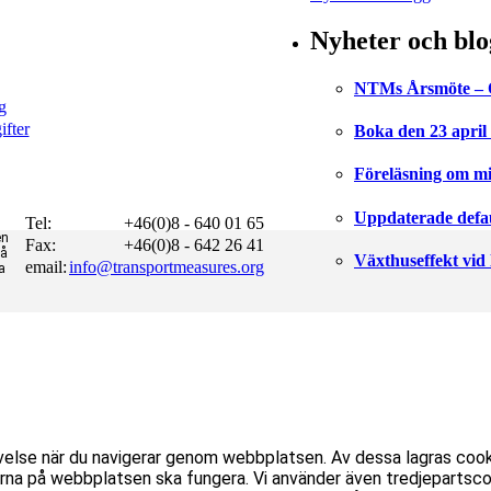
Nyheter och blo
NTMs Årsmöte – Om
g
fter
Boka den 23 april 
Föreläsning om mi
Uppdaterade defaul
Tel:
+46(0)8 - 640 01 65
en
Fax:
+46(0)8 - 642 26 41
på
Växthuseffekt vid
email:
info@transportmeasures.org
a
velse när du navigerar genom webbplatsen. Av dessa lagras coo
na på webbplatsen ska fungera. Vi använder även tredjepartscoo