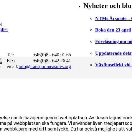
Nyheter och blo
NTMs Årsmöte – Om
g
fter
Boka den 23 april 
Föreläsning om mi
Uppdaterade defaul
Tel:
+46(0)8 - 640 01 65
en
Fax:
+46(0)8 - 642 26 41
på
Växthuseffekt vid
email:
info@transportmeasures.org
a
velse när du navigerar genom webbplatsen. Av dessa lagras coo
na på webbplatsen ska fungera. Vi använder även tredjepartscoo
 webbläsare med ditt samtycke. Du har också möjlighet att välj