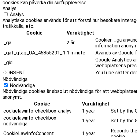
cookies kan påverka din surfupplevelse.
Analys
Analys
Analytiska cookies används för att förstå hur besökare intera
trafikkälla, etc.
Cookie
Varaktighet
Cookien _ga använd
_ga
2 år
information anonym
_gat_gtag_UA_46855291_1
1 minute
Avänds av Google fö
Google Analytics a
_gid
webbplatsens presta
CONSENT
YouTube sätter den
Nödvändiga
Nödvändiga
Nödvändiga cookies är absolut nödvändiga för att webbplatsen
anonymt.
Cookie
Varaktighet
cookielawinfo-checkbox-analys
1 year
Set by the G
cookielawinfo-checkbox-
1 year
Set by the 
nodvandiga
Records the 
CookieLawInfoConsent
1 year
cookie.