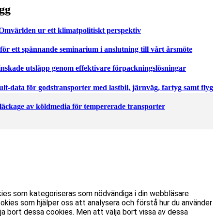
gg
världen ur ett klimatpolitiskt perspektiv
för ett spännande seminarium i anslutning till vårt årsmöte
nskade utsläpp genom effektivare förpackningslösningar
t-data för godstransporter med lastbil, järnväg, fartyg samt flyg
 läckage av köldmedia för tempererade transporter
kies som kategoriseras som nödvändiga i din webbläsare
kies som hjälper oss att analysera och förstå hur du använder
a bort dessa cookies. Men att välja bort vissa av dessa