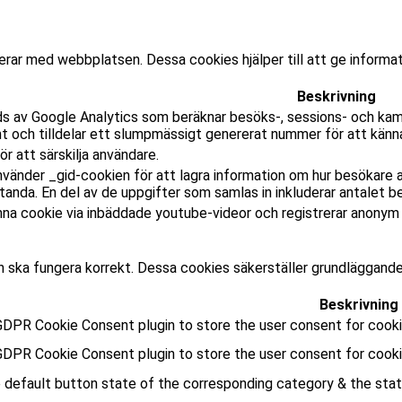
gerar med webbplatsen. Dessa cookies hjälper till att ge informa
Beskrivning
s av Google Analytics som beräknar besöks-, sessions- och kam
t och tilldelar ett slumpmässigt genererat nummer för att känna
r att särskilja användare.
nvänder _gid-cookien för att lagra information om hur besökare 
nda. En del av de uppgifter som samlas in inkluderar antalet b
na cookie via inbäddade youtube-videor och registrerar anonym s
 ska fungera korrekt. Dessa cookies säkerställer grundläggand
Beskrivning
DPR Cookie Consent plugin to store the user consent for cookie
GDPR Cookie Consent plugin to store the user consent for cooki
default button state of the corresponding category & the statu