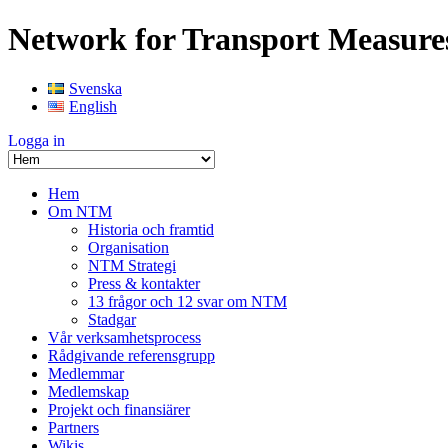
Network for Transport Measure
Svenska
English
Logga in
Hem
Om NTM
Historia och framtid
Organisation
NTM Strategi
Press & kontakter
13 frågor och 12 svar om NTM
Stadgar
Vår verksamhetsprocess
Rådgivande referensgrupp
Medlemmar
Medlemskap
Projekt och finansiärer
Partners
Wikis