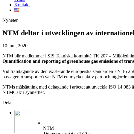
Kontakt
Nyheter
NTM deltar i utvecklingen av internatione
10 juni, 2020
NTM blir medlemmar i SIS Tekniska kommitté TK 207 – Miljöledning.
Quantification and reporting of greenhouse gas emissions of tran
Vid framtagande av den existerande europeiska standarden EN 16 258
passagerartransporter) var NTM en mycket aktiv part och utgjorde unde
NTMs målsättning med deltagande i arbetet att utveckla ISO 14 083 är
NTMCalc i synnerhet.
Dela
NTM
Timmermansgatan 18 2tr