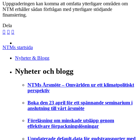
Uppgraderingen kan komma att omfatta ytterligare områden om
NTM erhåller sådan förfrågan med ytterligare stödjande
finansiering.
Dela
NTMs startsida
Nyheter & Blogg
Nyheter och blogg
NTMs Årsmöte – Omvärlden ur ett klimatpolitiskt
perspektiv
Boka den 23 april för ett spännande seminarium i
anslutning till vårt årsmöte
Föreläsning om minskade utsläpp genom
effektivare förpackningslösningar
Uppdaterade default-data för godstransporter med