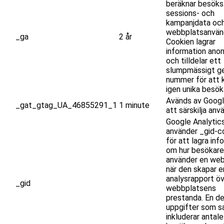
beräknar besöks
sessions- och
kampanjdata och
webbplatsanvän
_ga
2 år
Cookien lagrar
information ano
och tilldelar ett
slumpmässigt g
nummer för att 
igen unika besök
Avänds av Googl
_gat_gtag_UA_46855291_1
1 minute
att särskilja anv
Google Analytic
använder _gid-c
för att lagra inf
om hur besökare
använder en web
när den skapar e
analysrapport ö
_gid
webbplatsens
prestanda. En de
uppgifter som s
inkluderar antale