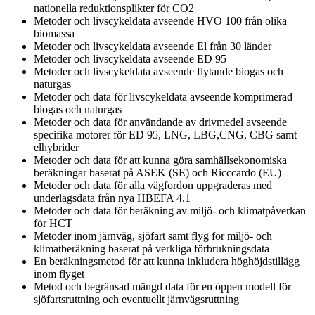
nationella reduktionsplikter för CO2
Metoder och livscykeldata avseende HVO 100 från olika
biomassa
Metoder och livscykeldata avseende El från 30 länder
Metoder och livscykeldata avseende ED 95
Metoder och livscykeldata avseende flytande biogas och
naturgas
Metoder och data för livscykeldata avseende komprimerad
biogas och naturgas
Metoder och data för användande av drivmedel avseende
specifika motorer för ED 95, LNG, LBG,CNG, CBG samt
elhybrider
Metoder och data för att kunna göra samhällsekonomiska
beräkningar baserat på ASEK (SE) och Ricccardo (EU)
Metoder och data för alla vägfordon uppgraderas med
underlagsdata från nya HBEFA 4.1
Metoder och data för beräkning av miljö- och klimatpåverkan
för HCT
Metoder inom järnväg, sjöfart samt flyg för miljö- och
klimatberäkning baserat på verkliga förbrukningsdata
En beräkningsmetod för att kunna inkludera höghöjdstillägg
inom flyget
Metod och begränsad mängd data för en öppen modell för
sjöfartsruttning och eventuellt järnvägsruttning