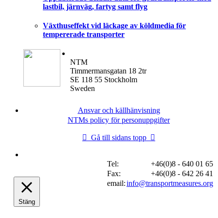
lastbil, järnväg, fartyg samt flyg
Växthuseffekt vid läckage av köldmedia för
tempererade transporter
NTM
Timmermansgatan 18 2tr
SE 118 55 Stockholm
Sweden
Ansvar och källhänvisning
NTMs policy för personuppgifter
Gå till sidans topp
Tel:
+46(0)8 - 640 01 65
Fax:
+46(0)8 - 642 26 41
email:
info@transportmeasures.org
Stäng