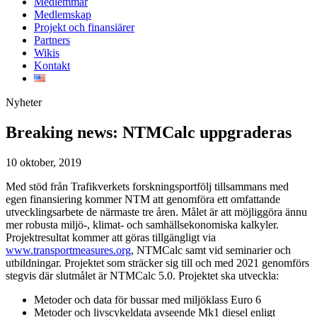
Medlemmar
Medlemskap
Projekt och finansiärer
Partners
Wikis
Kontakt
Nyheter
Breaking news: NTMCalc uppgraderas
10 oktober, 2019
Med stöd från Trafikverkets forskningsportfölj tillsammans med
egen finansiering kommer NTM att genomföra ett omfattande
utvecklingsarbete de närmaste tre åren. Målet är att möjliggöra ännu
mer robusta miljö-, klimat- och samhällsekonomiska kalkyler.
Projektresultat kommer att göras tillgängligt via
www.transportmeasures.org
, NTMCalc samt vid seminarier och
utbildningar. Projektet som sträcker sig till och med 2021 genomförs
stegvis där slutmålet är NTMCalc 5.0. Projektet ska utveckla:
Metoder och data för bussar med miljöklass Euro 6
Metoder och livscykeldata avseende Mk1 diesel enligt