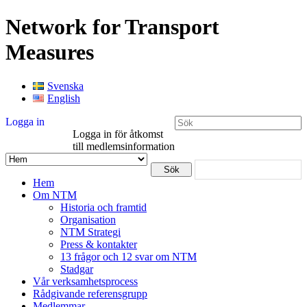
Network for Transport
Measures
Svenska
English
Logga in
Logga in för åtkomst
till medlemsinformation
Hem
Om NTM
Historia och framtid
Organisation
NTM Strategi
Press & kontakter
13 frågor och 12 svar om NTM
Stadgar
Vår verksamhetsprocess
Rådgivande referensgrupp
Medlemmar