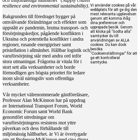
och miljömässiga hållbarhet” (S
upply chains
resilience and environmental sustainability
)
.
Vi använder cookies på vår
webbplats för att ge dig den
mest relevanta upplevelsen
Bakgrunden till föredraget bygger på
genom att komma ihåg
omvälvande förändringar och effekter som
dina preferenser och
uppstått av pandemin, brutna transport- och
upprepade besök. Genom
att klicka på "Godta alla"
försörjningskedjor, pågående konflikten i
samtycker du till
Ukraina och potentiella konflikter i andra
användningen av ALLA
regioner, rusande energipriser samt
cookies. Du kan dock
besöka
prisinflation i allmänhet. Hållbar logistik och
"Cookieinställningar" för att
varuförsörjning står med andra ord inför
ge ett kontrollerat
stora utmaningar. Frågorna är vitala för i
samtycke.
stort sett alla verksamheter och borde
förmodligen ges högsta prioritet för ledare
inom såväl näringsliv som offentliga
verksamheter.
Vår mycket välrenommerade gästföreläsare,
Professor Alan McKinnon har på uppdrag
av International Transport Forum, World
Economic Forum samt World Bank
genomfört utredningar om
varuförsörjningens resistens mot yttre
påverkan och dess förhållande till
miljömässig hållbarhet. är Vi är övertygade
om att Professor McKinnon med sina djupa