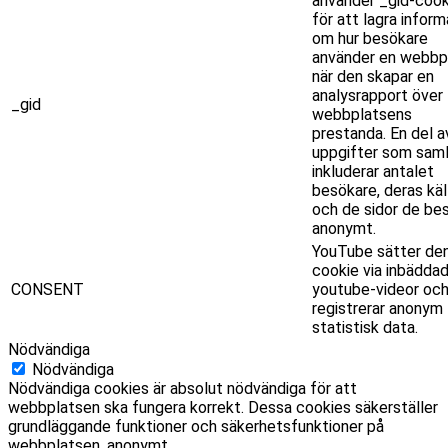
använder _gid-cook
för att lagra inform
om hur besökare
använder en webbpl
när den skapar en
analysrapport över
_gid
webbplatsens
prestanda. En del a
uppgifter som saml
inkluderar antalet
besökare, deras käl
och de sidor de be
anonymt.
YouTube sätter de
cookie via inbädda
CONSENT
youtube-videor oc
registrerar anonym
statistisk data.
Nödvändiga
Nödvändiga
Nödvändiga cookies är absolut nödvändiga för att
webbplatsen ska fungera korrekt. Dessa cookies säkerställer
grundläggande funktioner och säkerhetsfunktioner på
webbplatsen, anonymt.