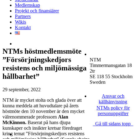
Medlemskap
Projekt och finansiärer
Partners
Wikis
Kontakt
NTMs höstmedlemsmöte
”Försörjningskedjors
NTM
Timmermansgatan 18
resistens och miljömässiga
2tr
hållbarhet”
SE 118 55 Stockholm
Sweden
29 september, 2022
Ansvar och
NTM är mycket stolta och glada över att
källhänvisning
kunna meddela att huvudtalare på årets
NTMs policy för
höstmöte den 10 november är den mycket
personuppgifter
välrenommerade professorn
Alan
McKinnon.
Baserat på hans djupa
Gå till sidans topp
kunskaper och insikter kretsar föredraget
kring temat ”Försörjningskedjors resistens