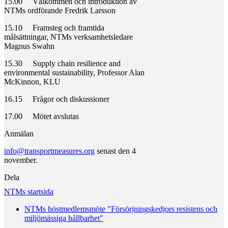
15.00 Välkommen och introduktion av
NTMs ordförande Fredrik Larsson
15.10 Framsteg och framtida
målsättningar, NTMs verksamhetsledare
Magnus Swahn
15.30 Supply chain resilience and
environmental sustainability, Professor Alan
McKinnon, KLU
16.15 Frågor och diskussioner
17.00 Mötet avslutas
Anmälan
info@transportmeasures.org
senast den 4
november.
Dela
NTMs startsida
NTMs höstmedlemsmöte "Försörjningskedjors resistens och
miljömässiga hållbarhet"