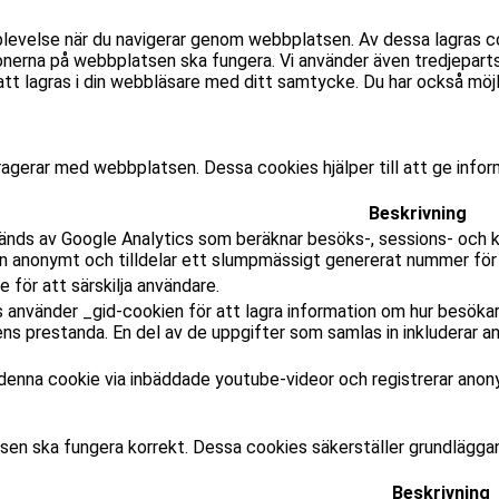
plevelse när du navigerar genom webbplatsen. Av dessa lagras 
nerna på webbplatsen ska fungera. Vi använder även tredjeparts
lagras i din webbläsare med ditt samtycke. Du har också möjlig
ragerar med webbplatsen. Dessa cookies hjälper till att ge inf
Beskrivning
änds av Google Analytics som beräknar besöks-, sessions- och
on anonymt och tilldelar ett slumpmässigt genererat nummer för 
 för att särskilja användare.
 använder _gid-cookien för att lagra information om hur besöka
s prestanda. En del av de uppgifter som samlas in inkluderar an
enna cookie via inbäddade youtube-videor och registrerar anony
sen ska fungera korrekt. Dessa cookies säkerställer grundlägg
Beskrivning