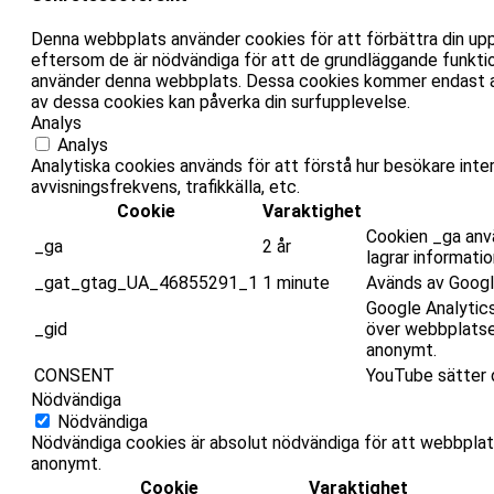
Denna webbplats använder cookies för att förbättra din up
eftersom de är nödvändiga för att de grundläggande funktio
använder denna webbplats. Dessa cookies kommer endast att 
av dessa cookies kan påverka din surfupplevelse.
Analys
Analys
Analytiska cookies används för att förstå hur besökare inte
avvisningsfrekvens, trafikkälla, etc.
Cookie
Varaktighet
Cookien _ga anv
_ga
2 år
lagrar informati
_gat_gtag_UA_46855291_1
1 minute
Avänds av Google
Google Analytics
_gid
över webbplatsen
anonymt.
CONSENT
YouTube sätter d
Nödvändiga
Nödvändiga
Nödvändiga cookies är absolut nödvändiga för att webbplat
anonymt.
Cookie
Varaktighet