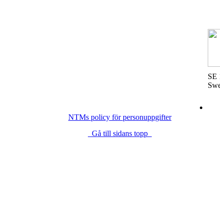
SE 
Sw
NTMs policy för personuppgifter
Gå till sidans topp