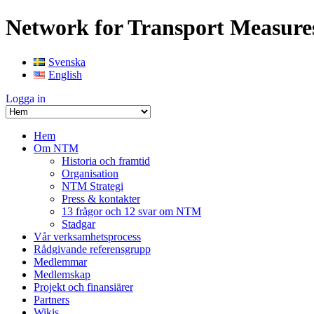
Network for Transport Measure
Svenska
English
Logga in
Hem
Om NTM
Historia och framtid
Organisation
NTM Strategi
Press & kontakter
13 frågor och 12 svar om NTM
Stadgar
Vår verksamhetsprocess
Rådgivande referensgrupp
Medlemmar
Medlemskap
Projekt och finansiärer
Partners
Wikis