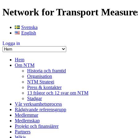
Network for Transport Measure
Svenska
English
Logga in
Hem
Om NTM
Historia och framtid
Organisation
NTM Strategi
Press & kontakter
13 frågor och 12 svar om NTM
Stadgar
Vår verksamhetsprocess
Rådgivande referensgrupp
Medlemmar
Medlemskap
Projekt och finansiärer
Partners
Wikis