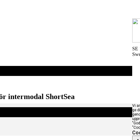
SE 
Sw
för intermodal ShortSea
Vi a
ge d
geno
uppr
"God
"Coo
Coo