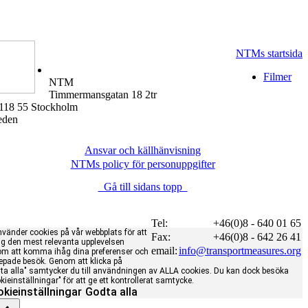
NTMs startsida
Filmer
NTM
Timmermansgatan 18 2tr
118 55 Stockholm
eden
Ansvar och källhänvisning
NTMs policy för personuppgifter
Gå till sidans topp
Tel:
+46(0)8 - 640 01 65
nvänder cookies på vår webbplats för att
Fax:
+46(0)8 - 642 26 41
ig den mest relevanta upplevelsen
email:
info@transportmeasures.org
m att komma ihåg dina preferenser och
epade besök. Genom att klicka på
ta alla" samtycker du till användningen av ALLA cookies. Du kan dock besöka
kieinställningar" för att ge ett kontrollerat samtycke.
kieinställningar
Godta alla