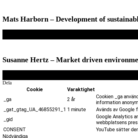
Mats Harborn – Development of sustainabl
Susanne Hertz – Market driven environme
Dela
Cookie
Varaktighet
Cookien _ga använd
_ga
2 år
information anonym
_gat_gtag_UA_46855291_1
1 minute
Avänds av Google fö
Google Analytics a
_gid
webbplatsens presta
CONSENT
YouTube sätter den
Nödvändiga