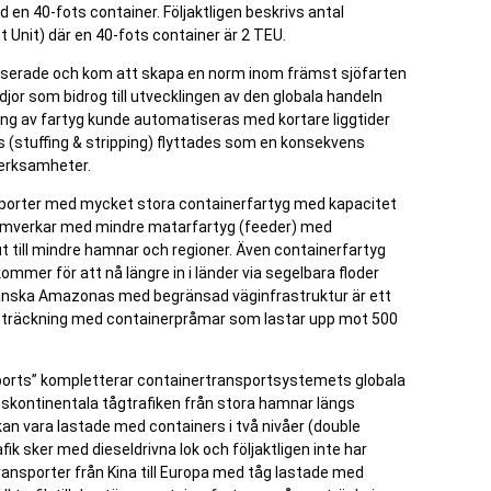
en 40-fots container. Följaktligen beskrivs antal
t Unit) där en 40-fots container är 2 TEU.
iserade och kom att skapa en norm inom främst sjöfarten
jor som bidrog till utvecklingen av den globala handeln
ing av fartyg kunde automatiseras med kortare liggtider
rs (stuffing & stripping) flyttades som en konsekvens
erksamheter.
nsporter med mycket stora containerfartyg med kapacitet
amverkar med mindre matarfartyg (feeder) med
t till mindre hamnar och regioner. Även containerfartyg
mmer för att nå längre in i länder via segelbara floder
ilianska Amazonas med begränsad väginfrastruktur är ett
tsträckning med containerpråmar som lastar upp mot 500
ry ports” kompletterar containertransportsystemets globala
anskontinentala tågtrafiken från stora hamnar längs
n vara lastade med containers i två nivåer (double
ik sker med dieseldrivna lok och följaktligen inte har
transporter från Kina till Europa med tåg lastade med