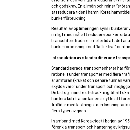
eftersom den vanligen inkluderar ett flert
och godskrav. En allmän och minst ”störande
att reducera tiden i hamn. Korta hamntider
bunkerförbrukning.
Resultat av optimeringen syns i bunkeranvä
rimligt med mål att reducera bunkerförbru
branschföreträdare emellertid att det är 
bunkerförbrukning med ”kollektiva” contai
Introduktion av standardiserade transp
Standardiserade transportenheter har för
rationellt under transporter med flera tra
är amforan (kruka) och senare tunnan var
skydda varor under transport och möjliggör
De bidrog i mindre utsträckning till att ök
hantera kol i träcontainers i syfte att för
trälådor med lastnings- och lossningsutrust
flera typer av gods.
I samband med Koreakriget i början av 1950
förenkla transport och hantering av krigs