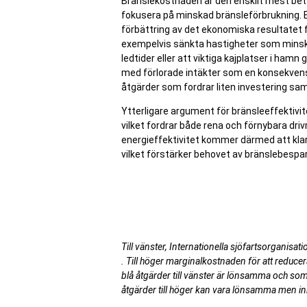
Bränslekostnaden är den enskilt mest betyd
fokusera på minskad bränsleförbrukning. E
förbättring av det ekonomiska resultatet f
exempelvis sänkta hastigheter som minska
ledtider eller att viktiga kajplatser i hamn
med förlorade intäkter som en konsekvens
åtgärder som fordrar liten investering samt
Ytterligare argument för bränsleeffektivit
vilket fordrar både rena och förnybara dri
energieffektivitet kommer därmed att klar
vilket förstärker behovet av bränslebespar
Till vänster, Internationella sjöfartsorganis
. Till höger marginalkostnaden för att reducer
blå åtgärder till vänster är lönsamma och som
åtgärder till höger kan vara lönsamma men i