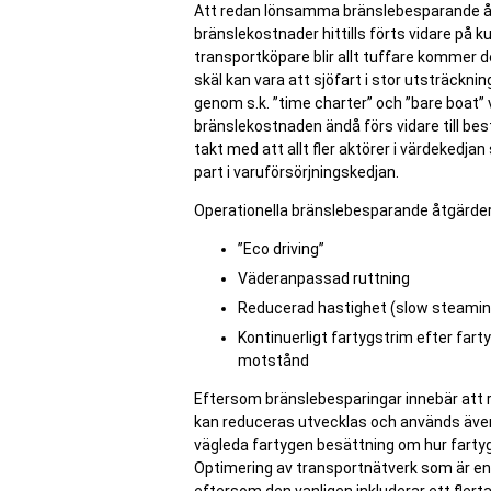
Att redan lönsamma bränslebesparande åt
bränslekostnader hittills förts vidare på k
transportköpare blir allt tuffare kommer d
skäl kan vara att sjöfart i stor utsträckni
genom s.k. ”time charter” och ”bare boat
bränslekostnaden ändå förs vidare till bes
takt med att allt fler aktörer i värdekedj
part i varuförsörjningskedjan.
Operationella bränslebesparande åtgärder 
”Eco driving”
Väderanpassad ruttning
Reducerad hastighet (slow steamin
Kontinuerligt fartygstrim efter fart
motstånd
Eftersom bränslebesparingar innebär att 
kan reduceras utvecklas och används även
vägleda fartygen besättning om hur fartyg
Optimering av transportnätverk som är en