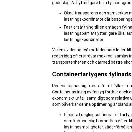
godsslag. Att ytterligare höja fyllnadsgra
Ökad transparens och samverkan m
lastningskoordinator där besparinga
Fast ersättning till en antagen fyl
lastningspart att ytterligare öka las
lastningskoordinator
Vilken av dessa två metoder som leder till 
redan idag eftersträvar maximal samlastnin
transportenheten och därmed bättre eko
Containerfartygens fyllnad
Rederier ägnar sig främst åt att fylla sin
Containerlastning av fartyg fordrar dock e
ekonomiskt utfall samtidigt som relativa 
som påverkar denna optimering är bland a
Planerat seglingsschema för fartyg
som kontinuerligt förändras efter
lastningsmöjligheter, väderförhålla