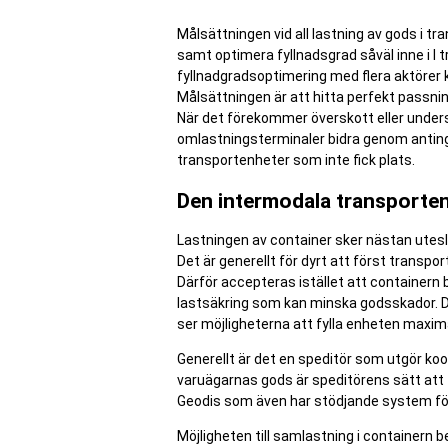
Målsättningen vid all lastning av gods i t
samt optimera fyllnadsgrad såväl inne i l
fyllnadgradsoptimering med flera aktörer
Målsättningen är att hitta perfekt passning
När det förekommer överskott eller unders
omlastningsterminaler bidra genom anting
transportenheter som inte fick plats.
Den intermodala transporte
Lastningen av container sker nästan uteslut
Det är generellt för dyrt att först transpor
Därför accepteras istället att containern bar
lastsäkring som kan minska godsskador. D
ser möjligheterna att fylla enheten maxima
Generellt är det en speditör som utgör koo
varuägarnas gods är speditörens sätt att 
Geodis som även har stödjande system för
Möjligheten till samlastning i containern