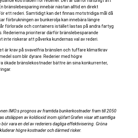
ande kostnaden för rederier. Det är därför naturligt att
n bränslebesparing innebär nästan alltid en direkt
ör ett rederi. Samtidigt kan det finnas motstridiga mål då
r förbrukningen av bunkerolja kan innebära längre
 går förlorade och containers istället lastas på andra fartyg
. Rederierna prioriterar därför bränslebesparande
 inte riskerar att påverka kundernas val av rederi.
et är krav på svavelfria bränslen och tuffare klimatkrav
vmedel som blir dyrare. Rederier med högre
a ökade bränslekostnader bättre än sina konkurrenter,
ingar.
ationen IMO:s prognos av framtida bunkerkostnader fram till 2050
as utsläppen av koldioxid inom sjöfart Grafen visar att samtliga
 bör vara en del av rederiers dagliga effektivisering. Gröna
nkluderar högre kostnader och därmed risker.