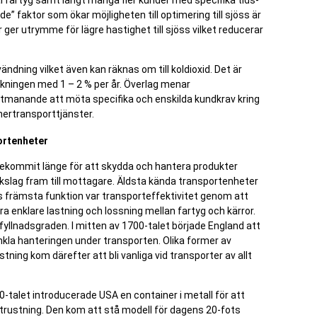
al fartyg samt långt många fler kunder med specifika tids-
” faktor som ökar möjligheten till optimering till sjöss är
 ger utrymme för lägre hastighet till sjöss vilket reducerar
ndning vilket även kan räknas om till koldioxid. Det är
kningen med 1 – 2 % per år. Överlag menar
utmanande att möta specifika och enskilda kundkrav kring
nertransporttjänster.
ortenheter
ekommit länge för att skydda och hantera produkter
fikslag fram till mottagare. Äldsta kända transportenheter
s främsta funktion var transporteffektivitet genom att
a enklare lastning och lossning mellan fartyg och kärror.
a fyllnadsgraden. I mitten av 1700-talet började England att
enkla hanteringen under transporten. Olika former av
ning kom därefter att bli vanliga vid transporter av allt
-talet introducerade USA en container i metall för att
utrustning. Den kom att stå modell för dagens 20-fots