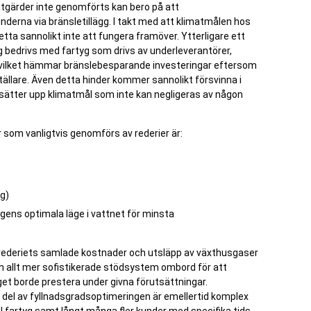
gärder inte genomförts kan bero på att
underna via bränsletillägg. I takt med att klimatmålen hos
etta sannolikt inte att fungera framöver. Ytterligare ett
ng bedrivs med fartyg som drivs av underleverantörer,
” vilket hämmar bränslebesparande investeringar eftersom
tällare. Även detta hinder kommer sannolikt försvinna i
an sätter upp klimatmål som inte kan negligeras av någon
som vanligtvis genomförs av rederier är:
g)
ygens optimala läge i vattnet för minsta
rederiets samlade kostnader och utsläpp av växthusgaser
 allt mer sofistikerade stödsystem ombord för att
et borde prestera under givna förutsättningar.
 del av fyllnadsgradsoptimeringen är emellertid komplex