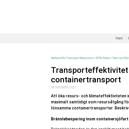
Hem
Network for Transport Measures
>
NTM Delta
>
Teori och fal
Transporteffektivite
containertransport
18 OKTOBER, 2021
Att öka resurs- och klimateffektiviteten 
maximalt samtidigt som resursåtgång för 
lönsamma containertransporter. Beskri
Bränslebesparing inom containersjöfart