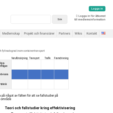
Logga in
Logga in för åtkomst
till medlemsinformation
Medlemskap
Projekt och finansiärer
Partners
Wikis
Kontakt
och fyllnadsgrad inom containertransport
Varuförsörjning
Transport
Trafik
Framdrivning
Styra
erfrågan
ktivisera
 teknik
a på något av fälten för att se fallstudier på
a område
Teori och fallstudier kring effektivisering