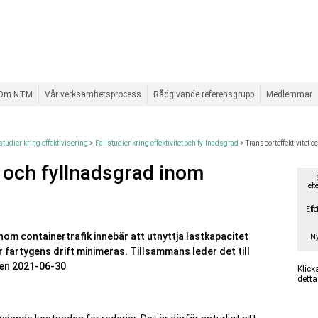
Om NTM
Vår verksamhetsprocess
Rådgivande referensgrupp
Medlemmar
lstudier kring effektivisering
>
Fallstudier kring effektivitet och fyllnadsgrad
>
Transporteffektivitet 
t och fyllnadsgrad inom
eft
Effe
inom containertrafik innebär att utnyttja lastkapacitet
Ny
fartygens drift minimeras. Tillsammans leder det till
ven 2021-06-30
Klick
dett