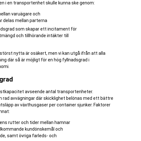
den i en transportenhet skulle kunna ske genom:
ellan varuägare och
r delas mellan parterna
lnadsgrad som skapar ett incitament för
tmängd och tillhörande intäkter till
störst nytta är osäkert, men vi kan utgå ifrån att alla
g där så är möjligt för en hög fyllnadsgrad i
nomi.
sgrad
 lastkapacitet avseende antal transportenheter.
n rad avvägningar där skicklighet belönas med ett bättre
utsläpp av växthusgaser per container sjunker. Faktorer
nnat:
ens rutter och tider mellan hamnar
 tillkommande kundönskemål och
nde, samt övriga farleds- och