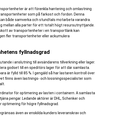
ransportenheter är att förenkla hantering och omlastning
 transportenheter som på farkost och fordon. Denna
 kan både samverka och stundtals motarbeta varandra.
 mellan alla parter för ett totalt högt resursutnyttjande.
kott av transportenheter i en transportlänk kan
en fler transportenheter eller ackumulera
nhetens fyllnadsgrad
ande i anslutning till avsändarens tillverkning eller lager.
tera godset till en speditörs lager för att där samlasta.
a är fylld till 85 %. I gengäld så har lastaren kontroll över
et finns även lastnings- och lossningsspecialister som
lt.
rdinator för optimering av lasten i containern. A samlasta
tjäna pengar. Ledande aktörer är DHL, Schenker och
 optimering för högre fyllnadsgrad.
 begränsas även av enskilda kunders leveranskrav och