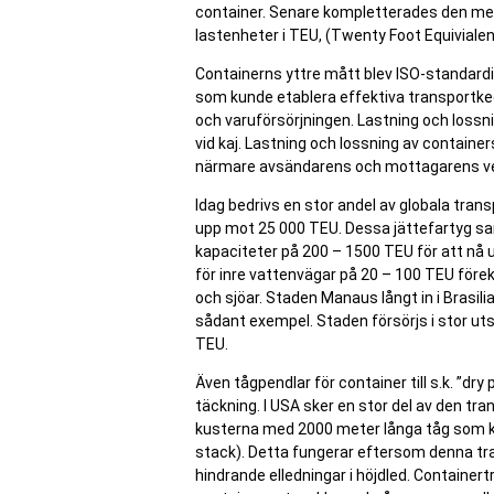
container. Senare kompletterades den med 
lastenheter i TEU, (Twenty Foot Equivialen
Containerns yttre mått blev ISO-standard
som kunde etablera effektiva transportked
och varuförsörjningen. Lastning och lossn
vid kaj. Lastning och lossning av containe
närmare avsändarens och mottagarens v
Idag bedrivs en stor andel av globala tra
upp mot 25 000 TEU. Dessa jättefartyg s
kapaciteter på 200 – 1500 TEU för att nå u
för inre vattenvägar på 20 – 100 TEU föreko
och sjöar. Staden Manaus långt in i Bras
sådant exempel. Staden försörjs i stor u
TEU.
Även tågpendlar för container till s.k. ”d
täckning. I USA sker en stor del av den tr
kusterna med 2000 meter långa tåg som ka
stack). Detta fungerar eftersom denna traf
hindrande elledningar i höjdled. Container