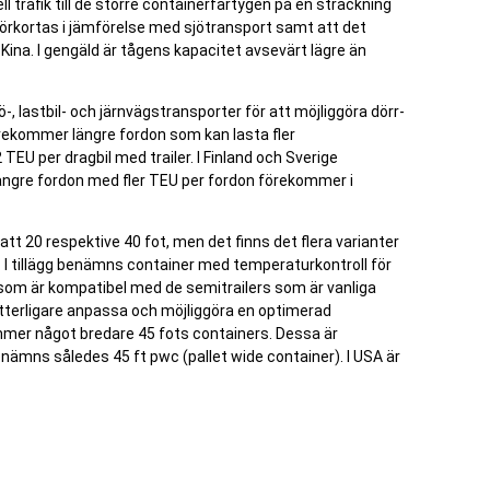
 trafik till de större containerfartygen på en sträckning
örkortas i jämförelse med sjötransport samt att det
Kina. I gengäld är tågens kapacitet avsevärt lägre än
, lastbil- och järnvägstransporter för att möjliggöra dörr-
örekommer längre fordon som kan lasta fler
TEU per dragbil med trailer. I Finland och Sverige
ängre fordon med fler TEU per fordon förekommer i
tt 20 respektive 40 fot, men det finns det flera varianter
. I tillägg benämns container med temperaturkontroll för
 som är kompatibel med de semitrailers som är vanliga
ytterligare anpassa och möjliggöra en optimerad
mer något bredare 45 fots containers. Dessa är
enämns således 45 ft pwc (pallet wide container). I USA är