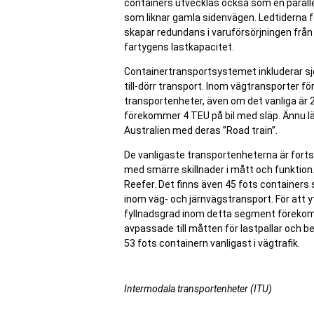
containers utvecklas också som en parallell
som liknar gamla sidenvägen. Ledtiderna f
skapar redundans i varuförsörjningen från 
fartygens lastkapacitet.
Containertransportsystemet inkluderar sjö-
till-dörr transport. Inom vägtransporter f
transportenheter, även om det vanliga är 2 
förekommer 4 TEU på bil med släp. Ännu l
Australien med deras ”Road train”.
De vanligaste transportenheterna är fortsa
med smärre skillnader i mått och funktion
Reefer. Det finns även 45 fots containers
inom väg- och järnvägstransport. För att 
fyllnadsgrad inom detta segment förekom
avpassade till måtten för lastpallar och b
53 fots containern vanligast i vägtrafik.
Intermodala transportenheter (ITU)