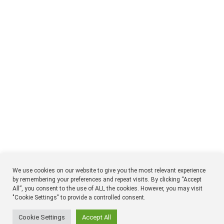
We use cookies on our website to give you the most relevant experience
by remembering your preferences and repeat visits. By clicking “Accept
All”, you consent to the use of ALL the cookies. However, you may visit
NTM
Respon
"Cookie Settings" to provide a controlled consent.
Timmermansgatan 18 2tr
SE 118 55 Stockholm
Sweden
Cookie Settings
Accept All