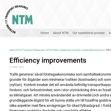
Home
About NTM
Our operational process
A
Network for Transport Measures
>
NTM Delta
>
Measures towards sustainable solutions
>
Effi
Efficiency improvements
3 JUNE, 2021
Trafik genererar såväl företagsekonomiska som samhällsekonomi
grunder för åtgärder som minimerar trafiken (kostnaden) och som
(nyttan). Konkret innebär det att använda befintlig transportkapac
fordons- och farkoströrelser, som i stor utsträckning drivs av foss
av klimatgaser. Att minska användandet av drivmedel (och andra e
grundläggande åtgärd för att kunna ställa om till fossilfria godstra
olika aspekter med flera avvägningar för ökad fyllnadsgrad. I frist
företagens praktiska åtgärder och uppnådda effekter.