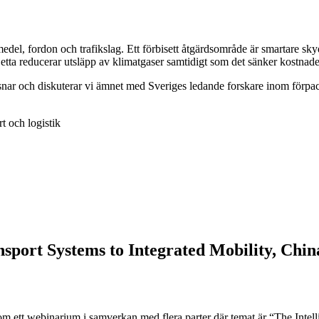
medel, fordon och trafikslag. Ett förbisett åtgärdsområde är smartare s
tta reducerar utsläpp av klimatgaser samtidigt som det sänker kostnade
nar och diskuterar vi ämnet med Sveriges ledande forskare inom förpa
rt och logistik
nsport Systems to Integrated Mobility, Chin
 ett webinarium i samverkan med flera parter där temat är “The Intelli