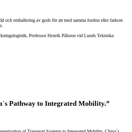
kydd och emballering av gods för att med samma fordon eller farkost
r.
ckningslogistik, Professor Henrik Pålsson vid Lunds Tekniska
a´s Pathway to Integrated Mobility.”
gentization of Transport Systems to Integrated Mobility, China´s