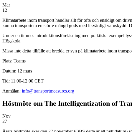
Mar
12
Klimatarbete inom transport handlar allt för ofta och ensidigt om driv
kunna transportera en större mängd gods med likvärdigt varuskydd. De
Under en timmes introduktionsföreläsning med praktiska exempel lyss
Högskola.
Missa inte detta tillfälle att bredda er syn på klimatarbete inom transpo
Plats: Teams
Datum: 12 mars
Tid: 11.00-12.00 CET
Anmälan:
info@transportmeasures.org
Höstmöte om The Intelligentization of Tra
Nov
27
Årets höstmöte sker den 27 november (OBS detta är ett nytt datum) som