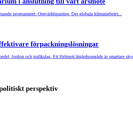
rium i anslutning till vårt årsmöte
ommande programmet: Omvärldspaning, Det globala klimatarbetet...
fektivare förpackningslösningar
medel, fordon och trafikslag. Ett förbisett åtgärdsområde är smartare sk
litiskt perspektiv