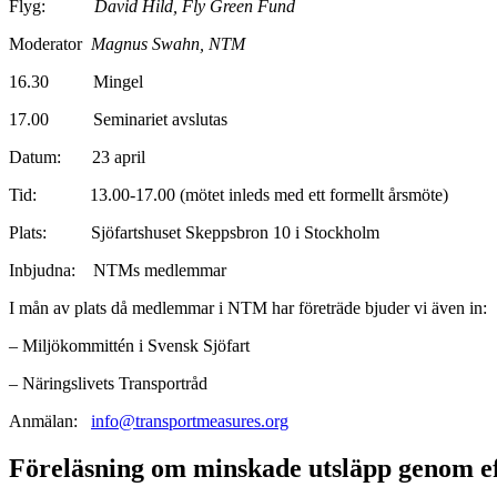
Flyg:
David Hild, Fly Green Fund
Moderator
Magnus Swahn, NTM
16.30 Mingel
17.00 Seminariet avslutas
Datum: 23 april
Tid: 13.00-17.00 (mötet inleds med ett formellt årsmöte)
Plats: Sjöfartshuset Skeppsbron 10 i Stockholm
Inbjudna: NTMs medlemmar
I mån av plats då medlemmar i NTM har företräde bjuder vi även in:
– Miljökommittén i Svensk Sjöfart
– Näringslivets Transportråd
Anmälan:
info@transportmeasures.org
Föreläsning om minskade utsläpp genom ef