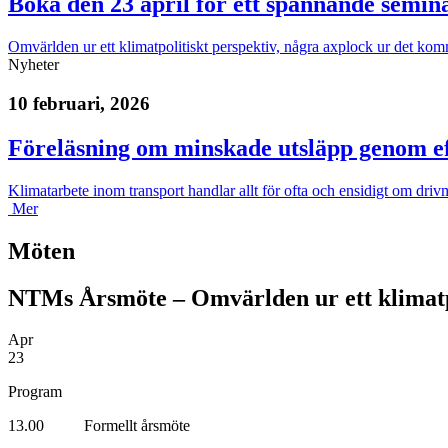
Boka den 23 april för ett spännande semina
Omvärlden ur ett klimatpolitiskt perspektiv, några axplock ur det k
Nyheter
10 februari, 2026
Föreläsning om minskade utsläpp genom ef
Klimatarbete inom transport handlar allt för ofta och ensidigt om driv
Mer
Möten
NTMs Årsmöte – Omvärlden ur ett klimatpo
Apr
23
Program
13.00 Formellt årsmöte