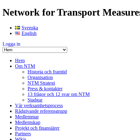
Network for Transport Measure
Svenska
English
Logga in
Hem
Om NTM
Historia och framtid
Organisation
NTM Strategi
Press & kontakter
13 frågor och 12 svar om NTM
Stadgar
Vår verksamhetsprocess
Rådgivande referensgrupp
Medlemmar
Medlemskap
Projekt och finansiärer
Partners
Wikis